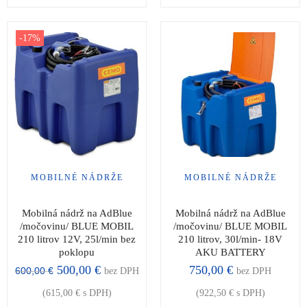
-17%
MOBILNÉ NÁDRŽE
MOBILNÉ NÁDRŽE
Mobilná nádrž na AdBlue
Mobilná nádrž na AdBlue
/močovinu/ BLUE MOBIL
/močovinu/ BLUE MOBIL
210 litrov 12V, 25l/min bez
210 litrov, 30l/min- 18V
poklopu
AKU BATTERY
500,00
€
750,00
€
600,00
€
bez DPH
bez DPH
(
615,00
€
s DPH)
(
922,50
€
s DPH)