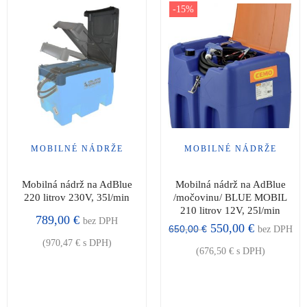
-15%
MOBILNÉ NÁDRŽE
MOBILNÉ NÁDRŽE
Mobilná nádrž na AdBlue
Mobilná nádrž na AdBlue
220 litrov 230V, 35l/min
/močovinu/ BLUE MOBIL
210 litrov 12V, 25l/min
789,00
€
bez DPH
550,00
€
650,00
€
bez DPH
(
970,47
€
s DPH)
(
676,50
€
s DPH)