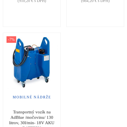
(
910,20
€
s DPH)
(
664,20
€
s DPH)
-7%
MOBILNÉ NÁDRŽE
Transportný vozík na
AdBlue /močovinu/ 130
litrov, 30l/min- 18V AKU