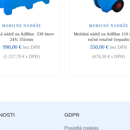
MOBILNÉ NÁDRŽE
MOBILNÉ NÁDRŽE
á nádrž na AdBlue  330 litrov 
Mobilná nádrž na AdBlue 110 li
24V, 35l/min
ručné rotačné čerpadlo
990,00
€
550,00
€
bez DPH
bez DPH
(
1 217,70
€
s DPH)
(
676,50
€
s DPH)
NOSTI
GDPR
Pravidlá cookies