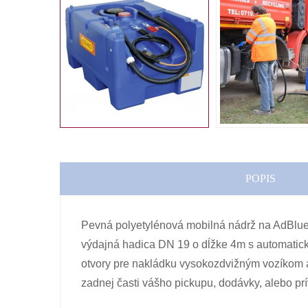
POPIS
Pevná polyetylénová mobilná nádrž na AdBlue
výdajná hadica DN 19 o dĺžke 4m s automaticko
otvory pre nakládku vysokozdvižným vozíkom a
zadnej časti vášho pickupu, dodávky, alebo pr