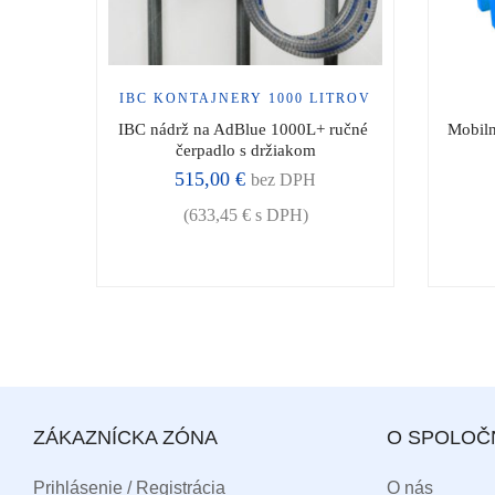
IBC KONTAJNERY 1000 LITROV
IBC nádrž na AdBlue 1000L+ ručné 
Mobiln
čerpadlo s držiakom
515,00
€
bez DPH
(
633,45
€
s DPH)
ZÁKAZNÍCKA ZÓNA
O SPOLOČ
Prihlásenie / Registrácia
O nás