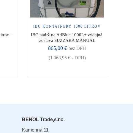
IBC KONTAJNERY 1000 LITROV
trov – 
IBC nádrž na AdBlue 1000L+ výdajná 
Mob
zostava SUZZARA MANUAL
MOB
865,00
€
bez DPH
(
1 063,95
€
s DPH)
BENOL Trade,s.r.o.
Kamenná 11