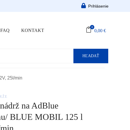
Prihlásenie
0
FAQ
KONTAKT
0,00
€
HĽADAŤ
2V, 25l/min
RŽE
nádrž na AdBlue
nu/ BLUE MOBIL 125 l
/min