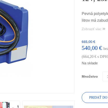
Pevná polyetyl
litrov má zabu
prietokom 25l/m
Zobraziť viac
665,00
€
540,00
€
be
(
664,20
€
s DPH
Na sklade
Množstvo
PRIDAŤ DO