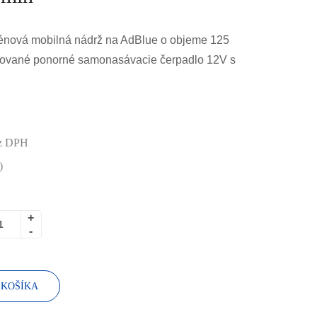
énová mobilná nádrž na AdBlue o objeme 125
dované ponorné samonasávacie čerpadlo 12V s
in.
z DPH
)
 KOŠÍKA