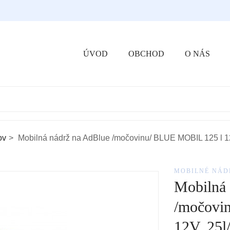
ÚVOD
OBCHOD
O NÁS
ov
Mobilná nádrž na AdBlue /močovinu/ BLUE MOBIL 125 l 1
MOBILNÉ NÁD
Mobilná 
/močovi
12V, 25l