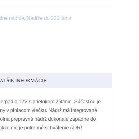
lné nádrže
,
Nádrže do 220 litrov
ALŠIE INFORMÁCIE
rpadlo 12V s prietokom 25l/min. Súčasťou je
tený v plniacom viečku. Nádrž má integrované
odolná prepravná nádrž dokonale zapadne do
takže nie je potrebné schválenie ADR!