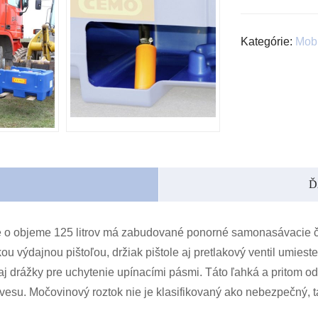
Kategórie:
Mobi
Ď
 o objeme 125 litrov má zabudované ponorné samonasávacie če
u výdajnou pištoľou, držiak pištole aj pretlakový ventil umies
j drážky pre uchytenie upínacími pásmi. Táto ľahká a pritom 
ívesu.
Močovinový roztok nie je klasifikovaný ako nebezpečný, 