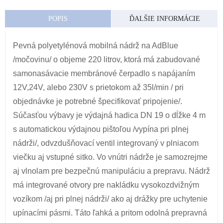
POPIS
ĎALŠIE INFORMÁCIE
Pevná polyetylénová mobilná nádrž na AdBlue
/močovinu/ o objeme 220 litrov, ktorá má zabudované
samonasávacie membránové čerpadlo s napájaním
12V,24V, alebo 230V s prietokom až 35l/min / pri
objednávke je potrebné špecifikovať pripojenie/.
Súčasťou výbavy je výdajná hadica DN 19 o dĺžke 4 m
s automatickou výdajnou pištoľou /vypína pri plnej
nádrži/, odvzdušňovací ventil integrovaný v plniacom
viečku aj vstupné sitko. Vo vnútri nádrže je samozrejme
aj vlnolam pre bezpečnú manipuláciu a prepravu. Nádrž
má integrované otvory pre nakládku vysokozdvižným
vozíkom /aj pri plnej nádrži/ ako aj drážky pre uchytenie
upínacími pásmi. Táto ľahká a pritom odolná prepravná