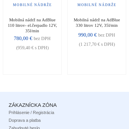
MOBILNÉ NÁDRŽE
MOBILNÉ NÁDRŽE
Mobilná nádrž na AdBlue
Mobilná nádrž na AdBlue
110 litrov- el.čerpadlo 12V,
330 litrov 12V, 35l/min
35l/min
990,00
€
bez DPH
780,00
€
bez DPH
(
1 217,70
€
s DPH)
(
959,40
€
s DPH)
ZÁKAZNÍCKA ZÓNA
Prihlásenie / Registrácia
Doprava a platba
Zabudnuté heslo