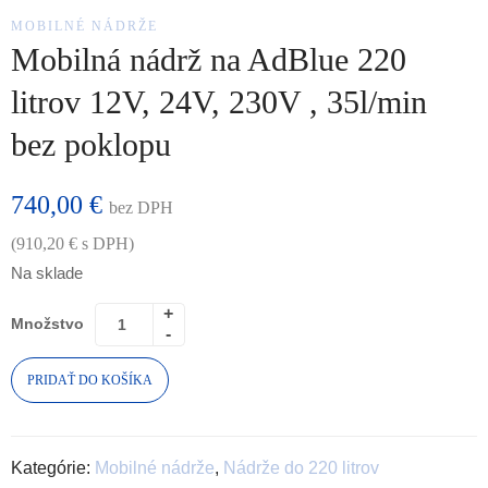
MOBILNÉ NÁDRŽE
Mobilná nádrž na AdBlue 220
litrov 12V, 24V, 230V , 35l/min
bez poklopu
740,00
€
bez DPH
(
910,20
€
s DPH)
Na sklade
Množstvo
PRIDAŤ DO KOŠÍKA
Kategórie:
Mobilné nádrže
,
Nádrže do 220 litrov