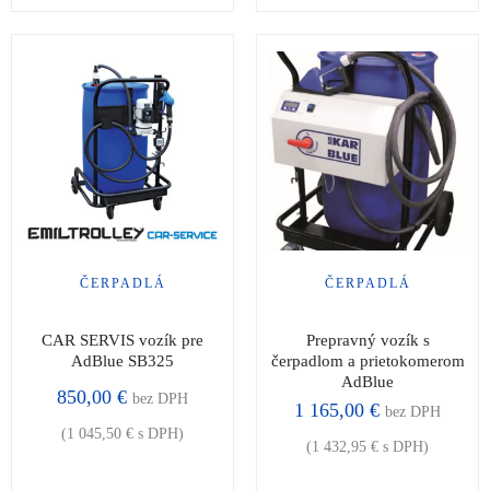
ČERPADLÁ
ČERPADLÁ
CAR SERVIS vozík pre
Prepravný vozík s
AdBlue SB325
čerpadlom a prietokomerom
AdBlue
850,00
€
bez DPH
1 165,00
€
bez DPH
(
1 045,50
€
s DPH)
(
1 432,95
€
s DPH)